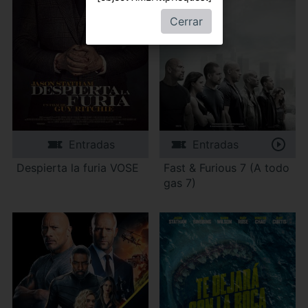
Cerrar
Entradas
Entradas
Despierta la furia VOSE
Fast & Furious 7 (A todo
gas 7)