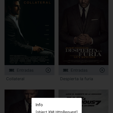
Entradas
Entradas
Collateral
Despierta la furia
Info
[object XMLHttpRequest]