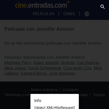
PELÍCULAS
CINES
Películas con Jennifer Aniston
No se han encontrado películas con Jennifer Aniston
Personas relacionadas con Jennifer Aniston
Matthew Perry
,
Adam Sandler
,
diverse
,
Lisa Kudrow
,
Mike Judge
,
David Schwimmer
,
Courteney Cox
,
Matt
LeBlanc
,
Edward Burns
,
John Mahoney
Sobre nosotros
Contacto
Términos y condiciones
Política de privacidad
Tarjeta
Regalo
Info
[object XMLHttpRequest]