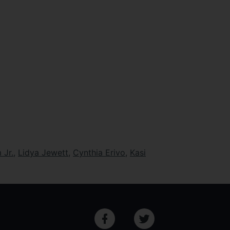
 Jr.
,
Lidya Jewett
,
Cynthia Erivo
,
Kasi