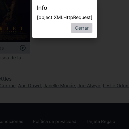
Info
[object XMLHttpRequest]
Cerrar
as
usca de la
ttles
 Corone
,
Ann Dowd
,
Janelle Monáe
,
Joe Alwyn
,
Leslie Odom
condiciones
Política de privacidad
Tarjeta Regalo