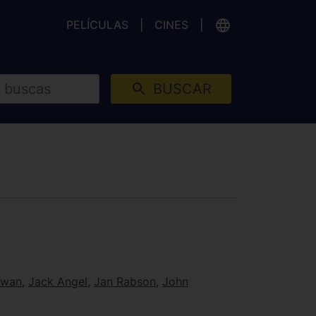
PELÍCULAS
CINES
BUSCAR
owan
,
Jack Angel
,
Jan Rabson
,
John