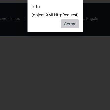
Info
[object XMLHttpRequest]
condiciones
Política de privacidad
Tarjeta Regalo
Cerrar