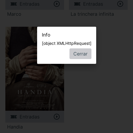
Entradas
Entradas
Marco
La trinchera infinita
Info
[object XMLHttpRequest]
Cerrar
Entradas
Handia