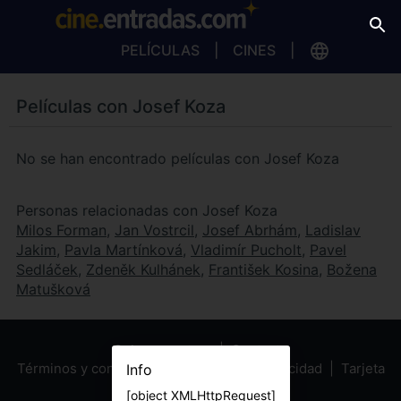
PELÍCULAS
CINES
Películas con Josef Koza
No se han encontrado películas con Josef Koza
Personas relacionadas con Josef Koza
Milos Forman
,
Jan Vostrcil
,
Josef Abrhám
,
Ladislav
Jakim
,
Pavla Martínková
,
Vladimír Pucholt
,
Pavel
Sedláček
,
Zdeněk Kulhánek
,
František Kosina
,
Božena
Matušková
Sobre nosotros
Contacto
Términos y condiciones
Política de privacidad
Tarjeta
Info
Regalo
[object XMLHttpRequest]