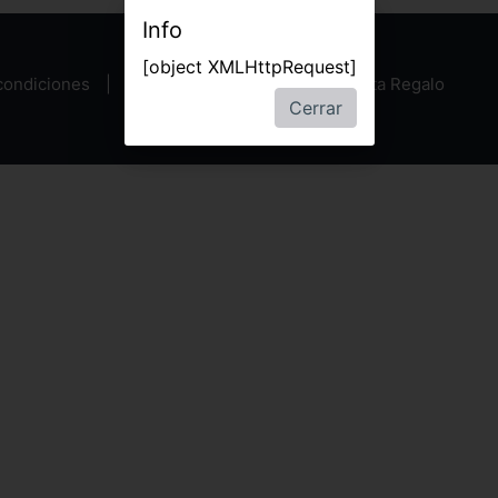
Info
[object XMLHttpRequest]
condiciones
Política de privacidad
Tarjeta Regalo
Cerrar