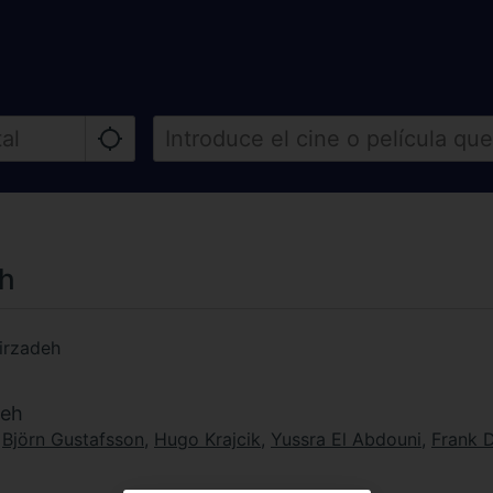
eh
Pirzadeh
deh
,
Björn Gustafsson
,
Hugo Krajcik
,
Yussra El Abdouni
,
Frank D