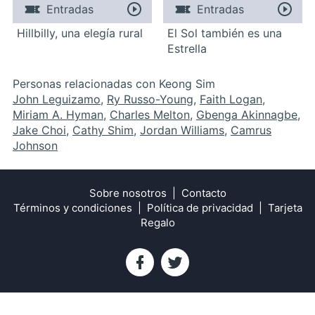
Entradas
Entradas
Hillbilly, una elegía rural
El Sol también es una
Estrella
Personas relacionadas con Keong Sim
John Leguizamo
,
Ry Russo-Young
,
Faith Logan
,
Miriam A. Hyman
,
Charles Melton
,
Gbenga Akinnagbe
,
Jake Choi
,
Cathy Shim
,
Jordan Williams
,
Camrus
Johnson
Sobre nosotros
Contacto
Términos y condiciones
Política de privacidad
Tarjeta
Regalo