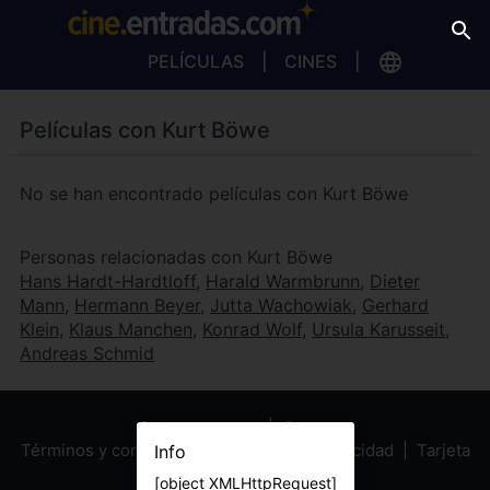
PELÍCULAS
CINES
Películas con Kurt Böwe
No se han encontrado películas con Kurt Böwe
Personas relacionadas con Kurt Böwe
Hans Hardt-Hardtloff
,
Harald Warmbrunn
,
Dieter
Mann
,
Hermann Beyer
,
Jutta Wachowiak
,
Gerhard
Klein
,
Klaus Manchen
,
Konrad Wolf
,
Ursula Karusseit
,
Andreas Schmid
Sobre nosotros
Contacto
Términos y condiciones
Política de privacidad
Tarjeta
Info
Regalo
[object XMLHttpRequest]