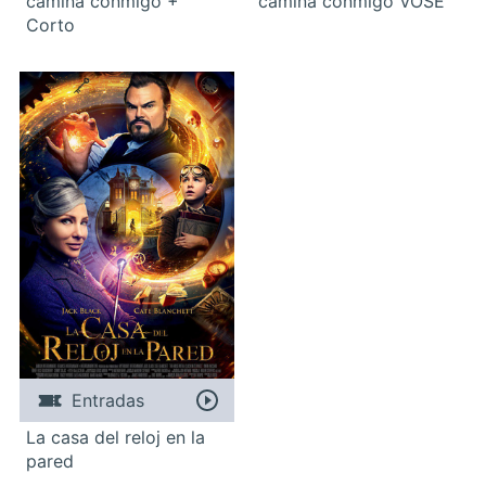
camina conmigo +
camina conmigo VOSE
Corto
Entradas
La casa del reloj en la
pared