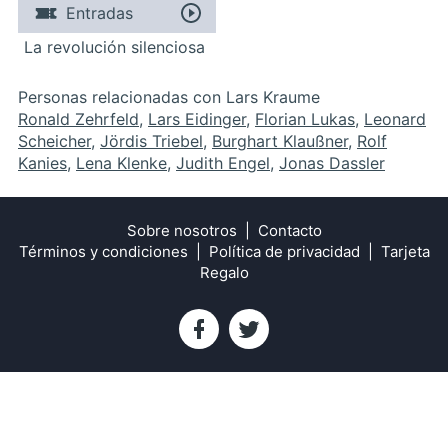
Entradas
La revolución silenciosa
Personas relacionadas con Lars Kraume
Ronald Zehrfeld
,
Lars Eidinger
,
Florian Lukas
,
Leonard
Scheicher
,
Jördis Triebel
,
Burghart Klaußner
,
Rolf
Kanies
,
Lena Klenke
,
Judith Engel
,
Jonas Dassler
Sobre nosotros
Contacto
Términos y condiciones
Política de privacidad
Tarjeta
Regalo