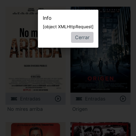
Info
[object XMLHttpRequest]
Cerrar
Entradas
Entradas
No mires arriba
Origen