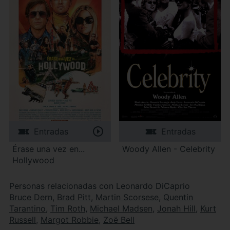
Entradas
Entradas
Érase una vez en...
Woody Allen - Celebrity
Hollywood
Personas relacionadas con Leonardo DiCaprio
Bruce Dern
,
Brad Pitt
,
Martin Scorsese
,
Quentin
Tarantino
,
Tim Roth
,
Michael Madsen
,
Jonah Hill
,
Kurt
Russell
,
Margot Robbie
,
Zoë Bell