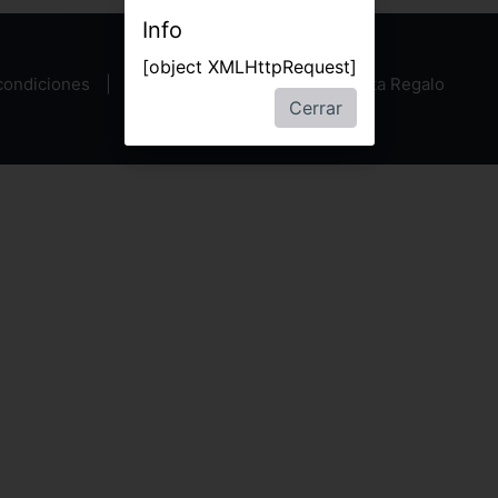
Info
[object XMLHttpRequest]
condiciones
Política de privacidad
Tarjeta Regalo
Cerrar