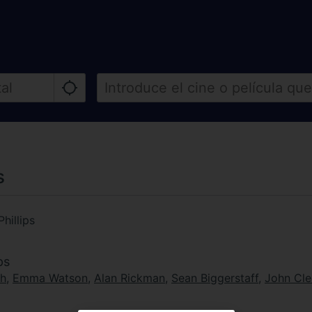
s
hillips
ps
th
,
Emma Watson
,
Alan Rickman
,
Sean Biggerstaff
,
John Cle