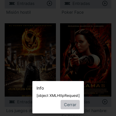
Entradas
Entradas
Misión hostil
Poker Face
Info
[object XMLHttpRequest]
Entradas
Entradas
Cerrar
Los juegos del hambre
Los juegos del hambre: