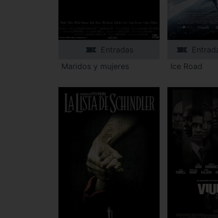
Entradas
Entrad
Maridos y mujeres
Ice Road