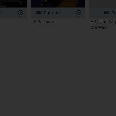
as
Entradas
En
El Pasajero
A Million Way
the West