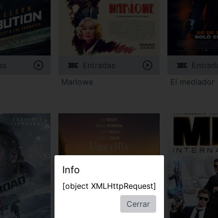
as
Entradas
Entrad
Marlowe
El mediador
Info
[object XMLHttpRequest]
Cerrar