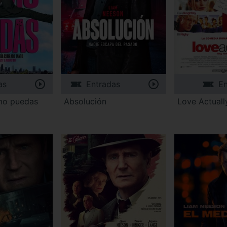
as
Entradas
En
mo puedas
Absolución
Love Actuall