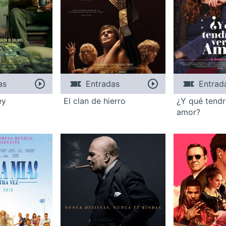
as
Entradas
Entrad
ey
El clan de hierro
¿Y qué tendr
amor?