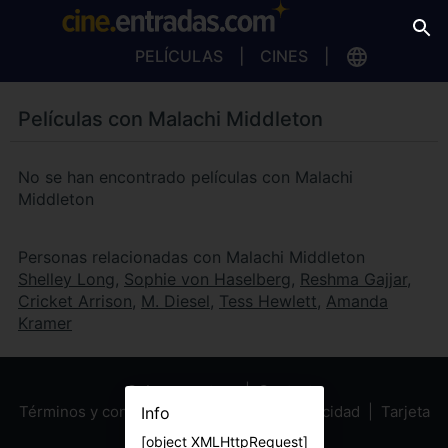
PELÍCULAS
CINES
Películas con Malachi Middleton
No se han encontrado películas con Malachi
Middleton
Personas relacionadas con Malachi Middleton
Shelley Long
,
Sophie von Haselberg
,
Reshma Gajjar
,
Cricket Arrison
,
M. Diesel
,
Tess Hewlett
,
Amanda
Kramer
Sobre nosotros
Contacto
Términos y condiciones
Política de privacidad
Tarjeta
Info
Regalo
[object XMLHttpRequest]