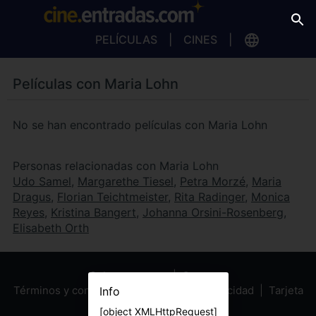
PELÍCULAS
CINES
Películas con Maria Lohn
No se han encontrado películas con Maria Lohn
Personas relacionadas con Maria Lohn
Udo Samel
,
Margarethe Tiesel
,
Petra Morzé
,
Maria
Dragus
,
Florian Teichtmeister
,
Rita Radinger
,
Monica
Reyes
,
Kristina Bangert
,
Johanna Orsini-Rosenberg
,
Elisabeth Orth
Sobre nosotros
Contacto
Términos y condiciones
Política de privacidad
Tarjeta
Info
Regalo
[object XMLHttpRequest]