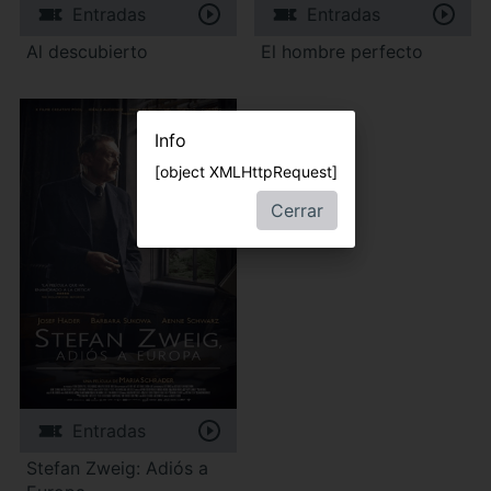
Entradas
Entradas
Al descubierto
El hombre perfecto
Info
[object XMLHttpRequest]
Cerrar
Entradas
Stefan Zweig: Adiós a