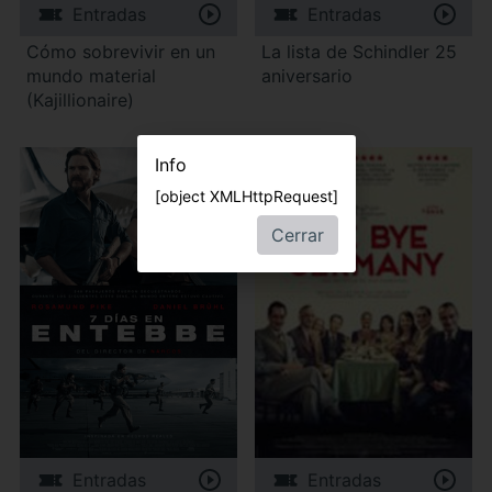
Entradas
Entradas
Cómo sobrevivir en un
La lista de Schindler 25
mundo material
aniversario
(Kajillionaire)
Info
[object XMLHttpRequest]
Cerrar
Entradas
Entradas