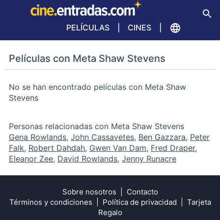
PELÍCULAS
CINES
Películas con Meta Shaw Stevens
No se han encontrado películas con Meta Shaw
Stevens
Personas relacionadas con Meta Shaw Stevens
Gena Rowlands
,
John Cassavetes
,
Ben Gazzara
,
Peter
Falk
,
Robert Dahdah
,
Gwen Van Dam
,
Fred Draper
,
Eleanor Zee
,
David Rowlands
,
Jenny Runacre
Sobre nosotros
Contacto
Términos y condiciones
Política de privacidad
Tarjeta
Regalo