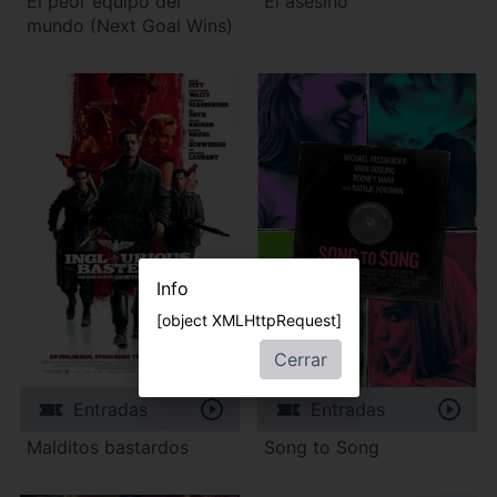
El peor equipo del
El asesino
mundo (Next Goal Wins)
Info
[object XMLHttpRequest]
Cerrar
Entradas
Entradas
Malditos bastardos
Song to Song