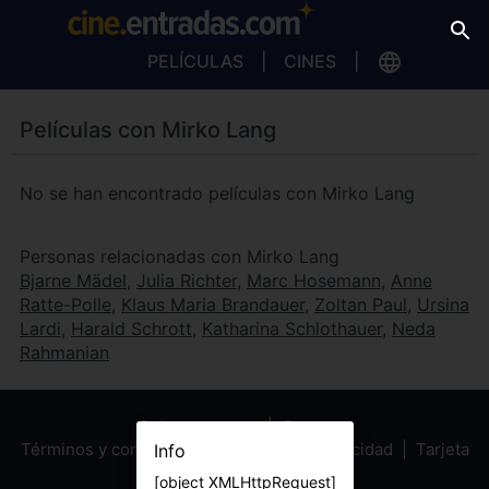
PELÍCULAS
CINES
Películas con Mirko Lang
No se han encontrado películas con Mirko Lang
Personas relacionadas con Mirko Lang
Bjarne Mädel
,
Julia Richter
,
Marc Hosemann
,
Anne
Ratte-Polle
,
Klaus Maria Brandauer
,
Zoltan Paul
,
Ursina
Lardi
,
Harald Schrott
,
Katharina Schlothauer
,
Neda
Rahmanian
Sobre nosotros
Contacto
Términos y condiciones
Política de privacidad
Tarjeta
Info
Regalo
[object XMLHttpRequest]