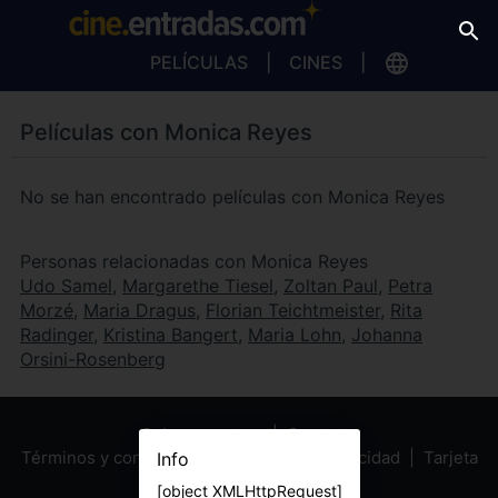
PELÍCULAS
CINES
Películas con Monica Reyes
No se han encontrado películas con Monica Reyes
Personas relacionadas con Monica Reyes
Udo Samel
,
Margarethe Tiesel
,
Zoltan Paul
,
Petra
Morzé
,
Maria Dragus
,
Florian Teichtmeister
,
Rita
Radinger
,
Kristina Bangert
,
Maria Lohn
,
Johanna
Orsini-Rosenberg
Sobre nosotros
Contacto
Términos y condiciones
Política de privacidad
Tarjeta
Info
Regalo
[object XMLHttpRequest]