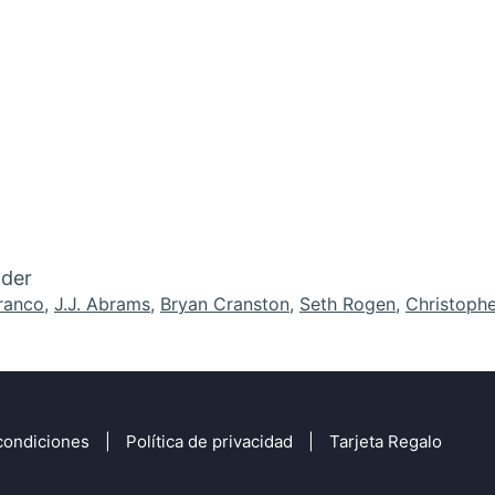
lder
ranco
,
J.J. Abrams
,
Bryan Cranston
,
Seth Rogen
,
Christophe
condiciones
Política de privacidad
Tarjeta Regalo