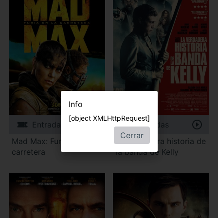
Info
[object XMLHttpRequest]
Entradas
Entradas
Cerrar
Mad Max: Furia en la
La verdadera historia de
carretera
la banda de Kelly