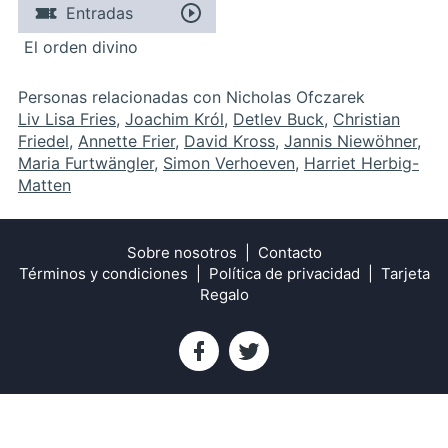
Entradas
El orden divino
Personas relacionadas con Nicholas Ofczarek
Liv Lisa Fries
,
Joachim Król
,
Detlev Buck
,
Christian
Friedel
,
Annette Frier
,
David Kross
,
Jannis Niewöhner
,
Maria Furtwängler
,
Simon Verhoeven
,
Harriet Herbig-
Matten
Sobre nosotros
Contacto
Términos y condiciones
Política de privacidad
Tarjeta
Regalo