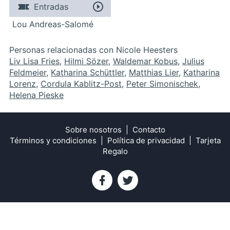
Entradas
Lou Andreas-Salomé
Personas relacionadas con Nicole Heesters
Liv Lisa Fries
,
Hilmi Sözer
,
Waldemar Kobus
,
Julius
Feldmeier
,
Katharina Schüttler
,
Matthias Lier
,
Katharina
Lorenz
,
Cordula Kablitz-Post
,
Peter Simonischek
,
Helena Pieske
Sobre nosotros
Contacto
Términos y condiciones
Política de privacidad
Tarjeta
Regalo