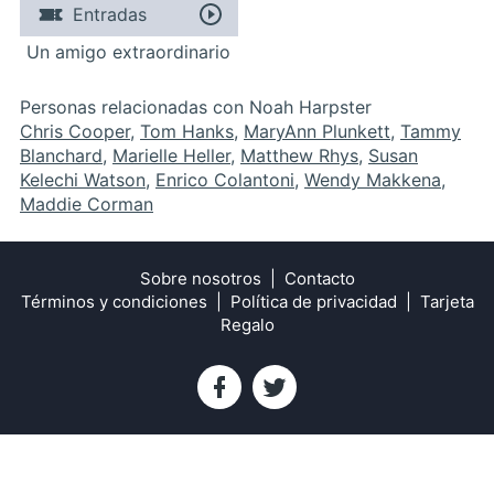
Entradas
Un amigo extraordinario
Personas relacionadas con Noah Harpster
Chris Cooper
,
Tom Hanks
,
MaryAnn Plunkett
,
Tammy
Blanchard
,
Marielle Heller
,
Matthew Rhys
,
Susan
Kelechi Watson
,
Enrico Colantoni
,
Wendy Makkena
,
Maddie Corman
Sobre nosotros
Contacto
Términos y condiciones
Política de privacidad
Tarjeta
Regalo