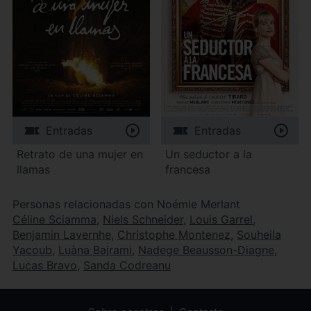
Entradas
Entradas
Retrato de una mujer en
Un seductor a la
llamas
francesa
Personas relacionadas con Noémie Merlant
Céline Sciamma
,
Niels Schneider
,
Louis Garrel
,
Benjamin Lavernhe
,
Christophe Montenez
,
Souheila
Yacoub
,
Luàna Bajrami
,
Nadege Beausson-Diagne
,
Lucas Bravo
,
Sanda Codreanu