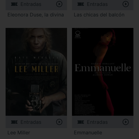
Entradas
Entradas
Eleonora Duse, la divina
Las chicas del balcón
Entradas
Entradas
Lee Miller
Emmanuelle