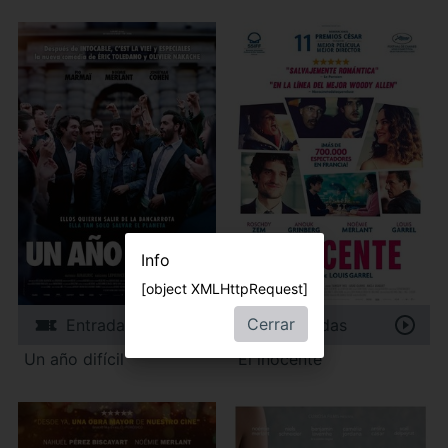
Info
[object XMLHttpRequest]
Cerrar
Entradas
Entradas
Un año difícil
El inocente