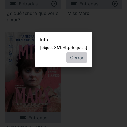
Entradas
Entradas
¿Y qué tendrá que ver el
Miss Marx
amor?
Info
[object XMLHttpRequest]
Cerrar
Entradas