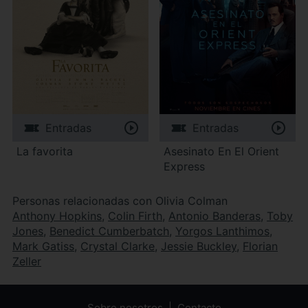
Entradas
Entradas
La favorita
Asesinato En El Orient
Express
Personas relacionadas con Olivia Colman
Anthony Hopkins
,
Colin Firth
,
Antonio Banderas
,
Toby
Jones
,
Benedict Cumberbatch
,
Yorgos Lanthimos
,
Mark Gatiss
,
Crystal Clarke
,
Jessie Buckley
,
Florian
Zeller
Sobre nosotros
Contacto