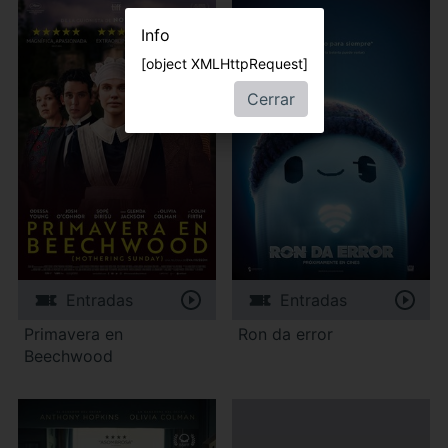
Info
[object XMLHttpRequest]
Cerrar
Entradas
Entradas
Primavera en
Ron da error
Beechwood