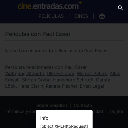
PELÍCULAS
CINES
Películas con Paul Esser
No se han encontrado películas con Paul Esser
Personas relacionadas con Paul Esser
Wolfgang Staudte
,
Olle Hellbom
,
Werner Peters
,
Allan
Edwall
,
Stefan Grybe
,
Hannelore Schroth
,
Carsta
Löck
,
Hans Clarin
,
Renate Fischer
,
Ernst Legal
Sobre nosotros
Contacto
Términos y condiciones
Política de privacidad
Tarjeta
Regalo
Info
[object XMLHttpRequest]