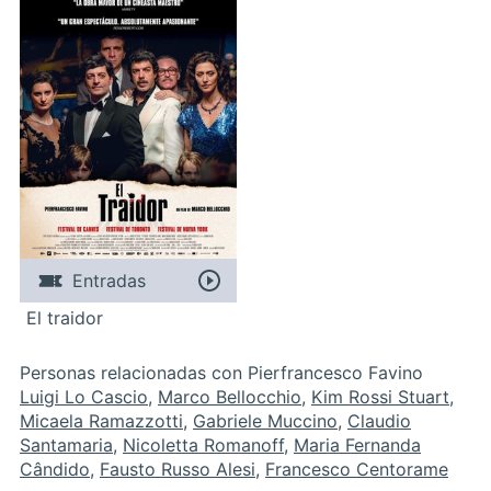
Entradas
El traidor
Personas relacionadas con Pierfrancesco Favino
Luigi Lo Cascio
,
Marco Bellocchio
,
Kim Rossi Stuart
,
Micaela Ramazzotti
,
Gabriele Muccino
,
Claudio
Santamaria
,
Nicoletta Romanoff
,
Maria Fernanda
Cândido
,
Fausto Russo Alesi
,
Francesco Centorame