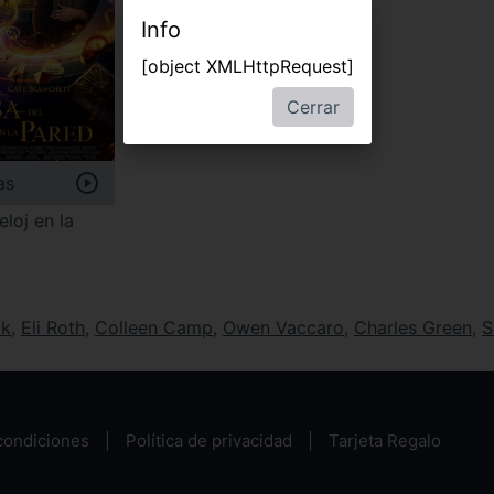
Info
[object XMLHttpRequest]
Cerrar
as
eloj en la
ck
,
Eli Roth
,
Colleen Camp
,
Owen Vaccaro
,
Charles Green
,
S
condiciones
Política de privacidad
Tarjeta Regalo