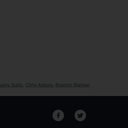
unny Suljic
,
Chris Adams
,
Braxton Bjerken