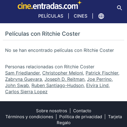
PELÍCULAS
CINES
Películas con Ritchie Coster
No se han encontrado películas con Ritchie Coster
Personas relacionadas con Ritchie Coster
Sam Friedlander
,
Christopher Meloni
,
Patrick Fischler
,
Zabryna Guevara
,
Joseph D. Reitman
,
Joe Perrino
,
John Swab
,
Ruben Santiago-Hudson
,
Elvira Lind
,
Carlos Sierra Lopez
Sobre nosotros
Contacto
Términos y condiciones
Política de privacidad
Tarjeta
Regalo