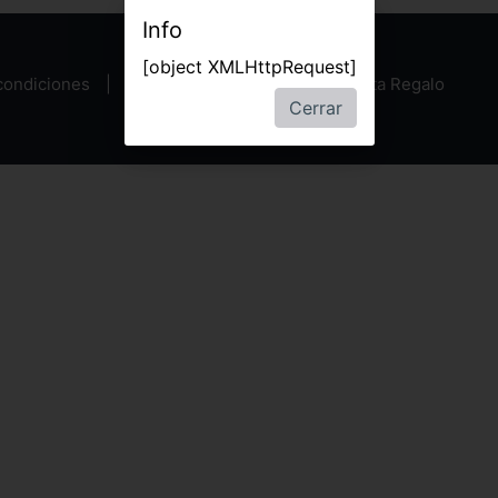
Info
[object XMLHttpRequest]
condiciones
Política de privacidad
Tarjeta Regalo
Cerrar