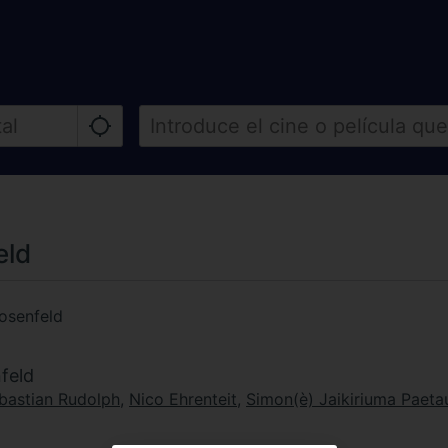
eld
osenfeld
feld
bastian Rudolph
,
Nico Ehrenteit
,
Simon(è) Jaikiriuma Paeta