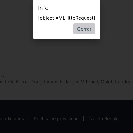
Info
[object XMLHttpRequest]
Cerrar
ht
n
,
Lola Kirke
,
Doug Liman
,
E. Roger Mitchell
,
Caleb Landry
condiciones
Política de privacidad
Tarjeta Regalo