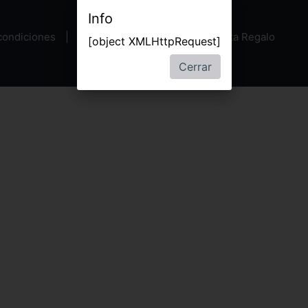
Info
condiciones
Política de privacidad
Tarjeta Regalo
[object XMLHttpRequest]
Cerrar