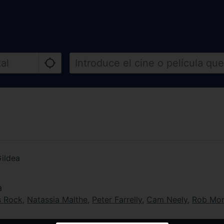
ildea
a
s Rock
,
Natassia Malthe
,
Peter Farrelly
,
Cam Neely
,
Rob Mo