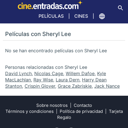
PELÍCULAS
CINES
Películas con Sheryl Lee
No se han encontrado películas con Sheryl Lee
Personas relacionadas con Sheryl Lee
David Lynch
,
Nicolas Cage
,
Willem Dafoe
,
Kyle
MacLachlan
,
Ray Wise
,
Laura Dern
,
Harry Dean
Stanton
,
Crispin Glover
,
Grace Zabriskie
,
Jack Nance
Sobre nosotros
Contacto
Términos y condiciones
Política de privacidad
Tarjeta
Regalo