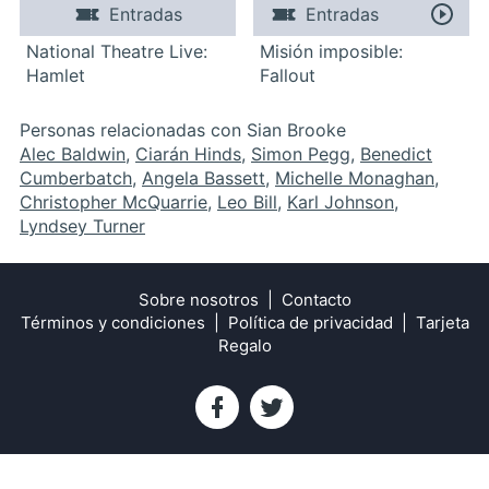
Entradas
Entradas
National Theatre Live:
Misión imposible:
Hamlet
Fallout
Personas relacionadas con Sian Brooke
Alec Baldwin
,
Ciarán Hinds
,
Simon Pegg
,
Benedict
Cumberbatch
,
Angela Bassett
,
Michelle Monaghan
,
Christopher McQuarrie
,
Leo Bill
,
Karl Johnson
,
Lyndsey Turner
Sobre nosotros
Contacto
Términos y condiciones
Política de privacidad
Tarjeta
Regalo