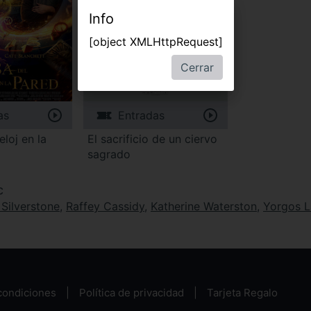
Info
[object XMLHttpRequest]
Cerrar
as
Entradas
eloj en la
El sacrificio de un ciervo
sagrado
c
 Silverstone
,
Raffey Cassidy
,
Katherine Waterston
,
Yorgos L
condiciones
Política de privacidad
Tarjeta Regalo