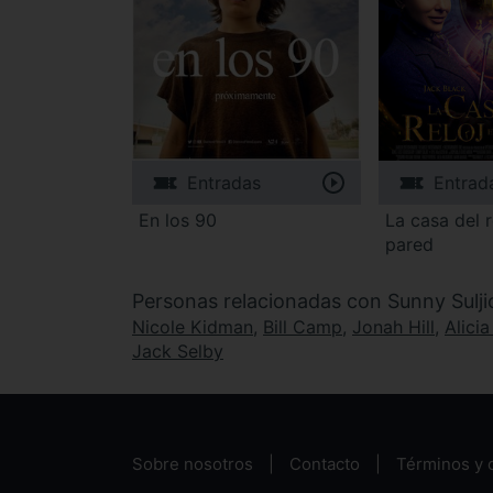
Entradas
Entrad
En los 90
La casa del r
pared
Personas relacionadas con Sunny Sulji
Nicole Kidman
,
Bill Camp
,
Jonah Hill
,
Alicia
Jack Selby
Sobre nosotros
Contacto
Términos y 