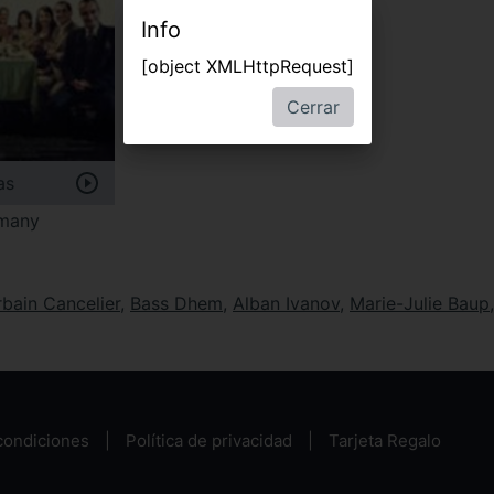
Info
[object XMLHttpRequest]
Cerrar
as
rmany
bain Cancelier
,
Bass Dhem
,
Alban Ivanov
,
Marie-Julie Baup
condiciones
Política de privacidad
Tarjeta Regalo