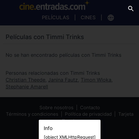
PELÍCULAS
CINES
Películas con Timmi Trinks
No se han encontrado películas con Timmi Trinks
Personas relacionadas con Timmi Trinks
Christian Theede
,
Janina Fautz
,
Timon Wloka
,
Stephanie Amarell
Sobre nosotros
Contacto
Términos y condiciones
Política de privacidad
Tarjeta
Regalo
Info
[object XMLHttpRequest]