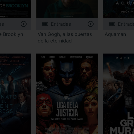
as
Entradas
Entrad
e Brooklyn
Van Gogh, a las puertas
Aquaman
de la eternidad