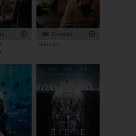
as
Entradas
e
Tommaso
s