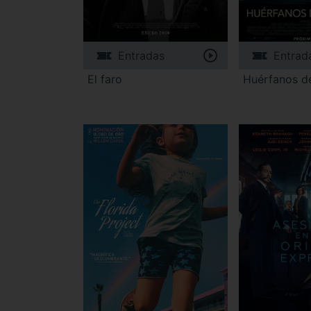
Entradas
Entrad
El faro
Huérfanos d