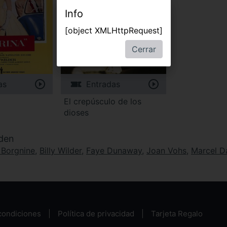
Info
[object XMLHttpRequest]
Cerrar
as
Entradas
El crepúsculo de los
dioses
lden
 Borgnine
,
Billy Wilder
,
Faye Dunaway
,
Joan Vohs
,
Marcel D
condiciones
Política de privacidad
Tarjeta Regalo