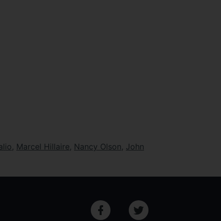
alio
,
Marcel Hillaire
,
Nancy Olson
,
John