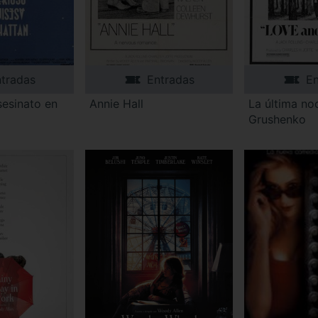
tradas
Entradas
En
sesinato en
Annie Hall
La última no
Grushenko