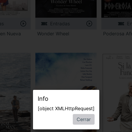
as
Entradas
En
a en Nueva
Wonder Wheel
Poderosa Af
Info
[object XMLHttpRequest]
Cerrar