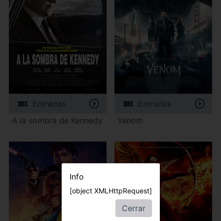
Entradas
Entradas
A la sombra de Kennedy
Venom
Info
[object XMLHttpRequest]
Cerrar