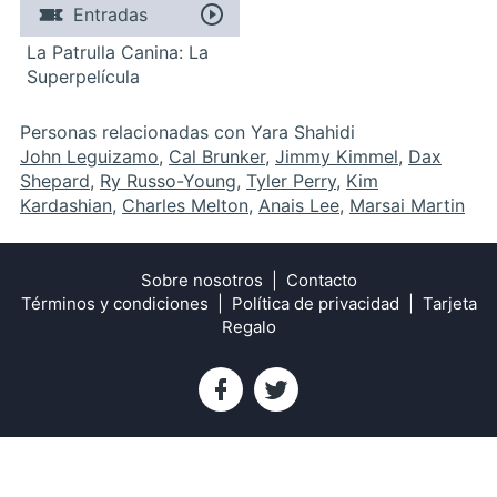
Entradas
La Patrulla Canina: La
Superpelícula
Personas relacionadas con Yara Shahidi
John Leguizamo
,
Cal Brunker
,
Jimmy Kimmel
,
Dax
Shepard
,
Ry Russo-Young
,
Tyler Perry
,
Kim
Kardashian
,
Charles Melton
,
Anais Lee
,
Marsai Martin
Sobre nosotros
Contacto
Términos y condiciones
Política de privacidad
Tarjeta
Regalo