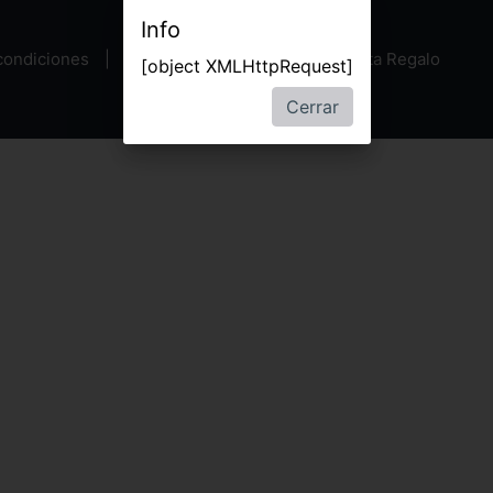
Info
condiciones
Política de privacidad
Tarjeta Regalo
[object XMLHttpRequest]
Cerrar