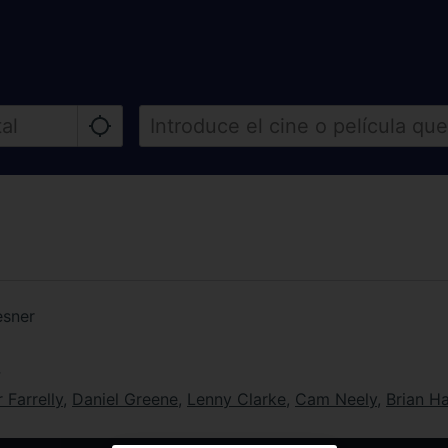
esner
r
 Farrelly
,
Daniel Greene
,
Lenny Clarke
,
Cam Neely
,
Brian H